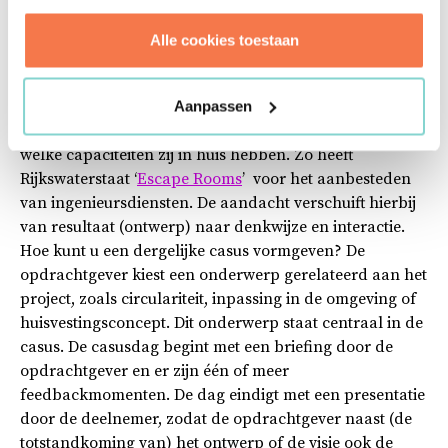
opdrachtverstrekking voor de gehele opdracht.
Alle cookies toestaan
Een tweede mogelijkheid is het gebruik van alternatieve
manieren om een architect te selecteren. Denk hierbij
aan het organiseren van een casusdag in de
Aanpassen
gunningsfase. De deelnemers laten in één dag zien
welke capaciteiten zij in huis hebben. Zo heeft
Rijkswaterstaat ‘
Escape Rooms
’ voor het aanbesteden
van ingenieursdiensten. De aandacht verschuift hierbij
van resultaat (ontwerp) naar denkwijze en interactie.
Hoe kunt u een dergelijke casus vormgeven? De
opdrachtgever kiest een onderwerp gerelateerd aan het
project, zoals circulariteit, inpassing in de omgeving of
huisvestingsconcept. Dit onderwerp staat centraal in de
casus. De casusdag begint met een briefing door de
opdrachtgever en er zijn één of meer
feedbackmomenten. De dag eindigt met een presentatie
door de deelnemer, zodat de opdrachtgever naast (de
totstandkoming van) het ontwerp of de visie ook de