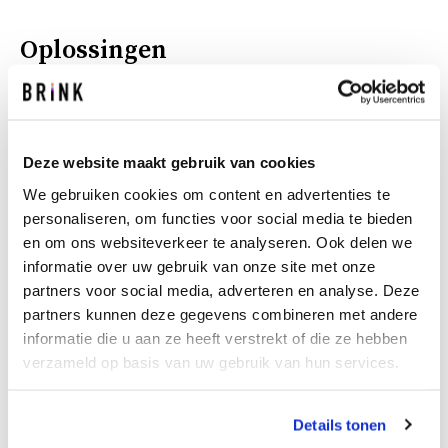
Oplossingen
Er bestaan diverse oplossingen om de balans te
herstellen. Ten eerste het hanteren van een hoger
abstractieniveau door het uitvragen van een
Deze website maakt gebruik van cookies
ontwerpvisie. De architect geeft hierin een visie op
We gebruiken cookies om content en advertenties te
enkele thema’s en mag – op straffe van uitsluiting –
personaliseren, om functies voor social media te bieden
alleen bestaande beelden, principes of schema’s ter
en om ons websiteverkeer te analyseren. Ook delen we
illustratie indienen. Het ontwerp komt pas tot stand na
informatie over uw gebruik van onze site met onze
de gunning van de opdracht, aan de hand van
partners voor social media, adverteren en analyse. Deze
intensieve interactie tussen opdrachtgever en architect.
partners kunnen deze gegevens combineren met andere
Desgewenst kan de opdrachtgever de Proof of Concept-
informatie die u aan ze heeft verstrekt of die ze hebben
methode gebruiken. Bij deze methode, die in de ICT
verzameld op basis van uw gebruik van hun services.
veelvuldig wordt toegepast, laat de architect in een
eerste (volledig betaalde) stap na gunning zien dat hij –
kort gezegd –waarmaakt wat hij in de gunningsfase
Details tonen
heeft beloofd. Als dit goed gaat, volgt