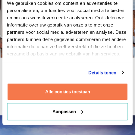
We gebruiken cookies om content en advertenties te
personaliseren, om functies voor social media te bieden
en om ons websiteverkeer te analyseren. Ook delen we
informatie over uw gebruik van onze site met onze
partners voor social media, adverteren en analyse. Deze
partners kunnen deze gegevens combineren met andere
informatie die u aan ze heeft verstrekt of die ze hebben
verzameld op basis van uw gebruik van hun services.
Blog
Details tonen
11.06.2018
Alle cookies toestaan
Gemeentelijke fusie in Groningen: hoe organiseer
je dat met je vastgoedorganisatie?
Aanpassen