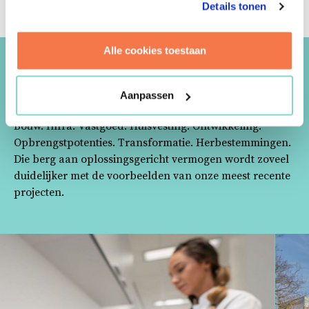
Details tonen
Alle cookies toestaan
RECENTE PROJECTEN
Aanpassen
Bouw. Infra. Vastgoed. Huisvesting. Ontwikkeling.
Opbrengstpotenties. Transformatie. Herbestemmingen.
Die berg aan oplossingsgericht vermogen wordt zoveel
duidelijker met de voorbeelden van onze meest recente
projecten.
ten