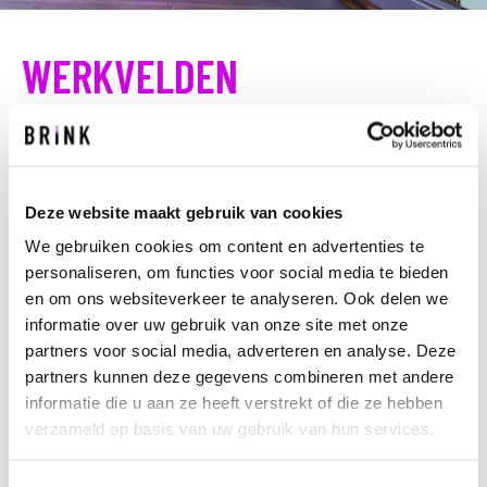
WERKVELDEN
Wie in het hart van de markt staat, heeft rondom zicht
op alle bewegingen. Maatschappelijke, sociale en
demografische bewegingen. Economische en financiële
Deze website maakt gebruik van cookies
ontwikkelingen. Technische en wetenschappelijke
vooruitgang. En wat Brink daarmee doet? Deze extra
We gebruiken cookies om content en advertenties te
kennis elke dag toevoegen, analyseren en vertalen naar
personaliseren, om functies voor social media te bieden
jouw markt van bouw, infra en vastgoed. Hiermee
en om ons websiteverkeer te analyseren. Ook delen we
spelen we in op een duurzame toekomst. We kijken over
informatie over uw gebruik van onze site met onze
onze grenzen heen.
partners voor social media, adverteren en analyse. Deze
partners kunnen deze gegevens combineren met andere
informatie die u aan ze heeft verstrekt of die ze hebben
BELEID EN STRATEGIE
PLANVORMING EN REALISATIE
verzameld op basis van uw gebruik van hun services.
BEHEER EN EXPLOITATIE