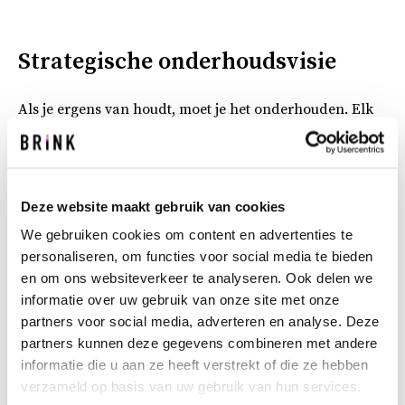
Strategische onderhoudsvisie
Als je ergens van houdt, moet je het onderhouden. Elk
jaar worden er miljarden besteed aan de
instandhouding van vastgoed. Brink ziet veel partijen
echter worstelen met de sturing. Moet het nu
conditieniveau 2 zijn of toch 3? Zowel opdrachtgevers
Deze website maakt gebruik van cookies
als opdrachtnemers zitten met deze vraag, maar het
We gebruiken cookies om content en advertenties te
antwoord zegt eigenlijk niet zo veel. Welke gebreken
personaliseren, om functies voor social media te bieden
brengen de bedrijfsvoering echt in gevaar? En waar wil
en om ons websiteverkeer te analyseren. Ook delen we
je dat het glimt? Daar draait het om.
informatie over uw gebruik van onze site met onze
partners voor social media, adverteren en analyse. Deze
In samenwerking met de Dienst Vastgoed Defensie
partners kunnen deze gegevens combineren met andere
ontwikkelde Brink een raamwerk, gebaseerd op de
informatie die u aan ze heeft verstrekt of die ze hebben
NEN 2767. Wil je geen ‘verweerde gevel’ of maakt het je
verzameld op basis van uw gebruik van hun services.
niet uit? Spreek dat af. De ingewikkelde materie van