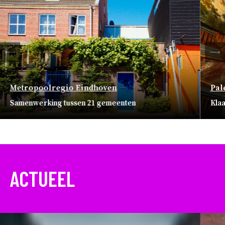
ten
Vo
Metropoolregio Eindhoven
Pal
Samenwerking tussen 21 gemeenten
Klaa
ACTUEEL