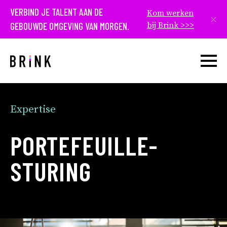
VERBIND JE TALENT AAN DE
Kom werken
Slui
GEBOUWDE OMGEVING VAN MORGEN.
bij Brink >>>
Open w
Expertise
PORTEFEUILLE­
STURING