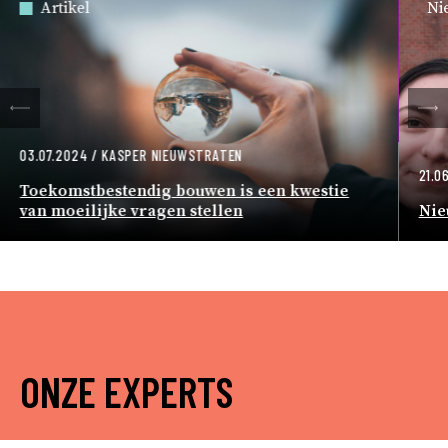
Artikel
Ni
gen
Vo
03.07.2024
/
KASPER NIEUWSTRATEN
21.0
Toekomstbestendig bouwen is een kwestie
van moeilijke vragen stellen
Nie
ONZE EXPERTS