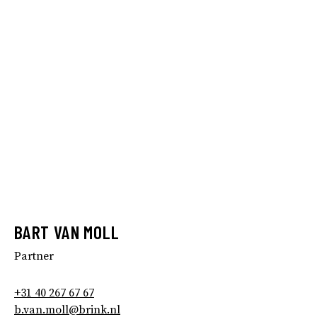
BART VAN MOLL
Partner
+31 40 267 67 67
b.van.moll@brink.nl