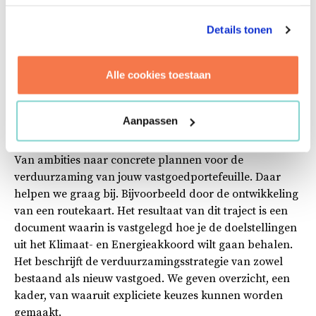
gebouwonderhoud vertaald in eenvoudige strategieën,
maar wel zo intelligent dat directie en operatie elkaar
Details tonen
verstaan. Zodat ieder inzicht heeft in elkaars belangen
en ook daarop kan worden gestuurd.
Alle cookies toestaan
Verduurzaming van jouw
portefeuille
Aanpassen
Van ambities naar concrete plannen voor de
verduurzaming van jouw vastgoedportefeuille. Daar
helpen we graag bij. Bijvoorbeeld door de ontwikkeling
van een routekaart. Het resultaat van dit traject is een
document waarin is vastgelegd hoe je de doelstellingen
uit het Klimaat- en Energieakkoord wilt gaan behalen.
Het beschrijft de verduurzamingsstrategie van zowel
bestaand als nieuw vastgoed. We geven overzicht, een
kader, van waaruit expliciete keuzes kunnen worden
gemaakt.