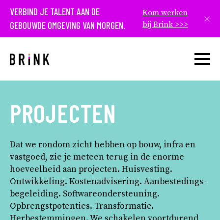
VERBIND JE TALENT AAN DE
Kom werken
Slui
GEBOUWDE OMGEVING VAN MORGEN.
bij Brink >>>
Open w
PROJECTEN
Dat we rondom zicht hebben op bouw, infra en
vastgoed, zie je meteen terug in de enorme
hoeveelheid aan projecten. Huisvesting.
Ontwikkeling. Kostenadvisering. Aanbestedings­
begeleiding. Softwareondersteuning.
Opbrengstpotenties. Transformatie.
Herbestemmingen. We schakelen voortdurend