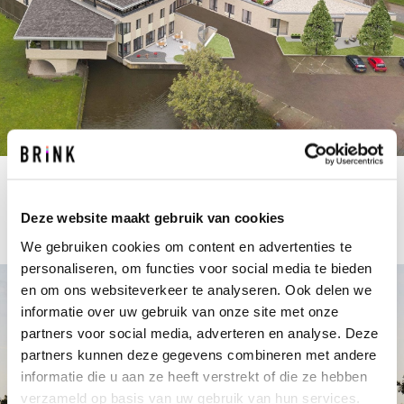
Integraal kindcentrum Rijnsaterwoude
Van gemeentehuis naar kindcentrum met woningen
Deze website maakt gebruik van cookies
We gebruiken cookies om content en advertenties te
personaliseren, om functies voor social media te bieden
en om ons websiteverkeer te analyseren. Ook delen we
informatie over uw gebruik van onze site met onze
partners voor social media, adverteren en analyse. Deze
partners kunnen deze gegevens combineren met andere
informatie die u aan ze heeft verstrekt of die ze hebben
verzameld op basis van uw gebruik van hun services.